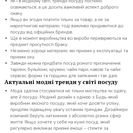
Як і в модному світі, тренди посуду постійно
освіжаються, а це досить важливий аспект доброго
смаку.
Якщо ви згодні платити тільки за товар, а не за
маркетингові матеріали, тоді важливо придивитися до
посуду від офіційних брендів.
Ще в момент виробництва всі вироби перевіряються на
предмет присутності браку.
Незмінно хороші матеріали, які приємні у експлуатації та
приємні оку.
Завжди можна придбати посуд різного призначення:
тарілки, бульйони, кружки, чайні пари, кавові та чайні
сервізи, форми та горщики для запікання і так далі.
Актуальні модні тренди у світі посуду
Мода здатна стосуватися не тільки мистецтва чи одягу,
але й посуду. Модний дизайн є однією з Будь-який
виробник якісного посуду, який хоче досягти успіху,
приділяє підвищену увагу останнім трендам. Дизайнери
компаній беруть натхнення з абсолютно різних сфер
життя. Якщо хочете у себе на кухні посуд, який
регулярно викликає приємні емоції – стежте за