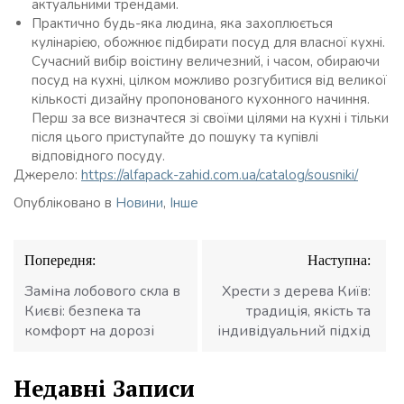
актуальними трендами.
Практично будь-яка людина, яка захоплюється
кулінарією, обожнює підбирати посуд для власної кухні.
Сучасний вибір воістину величезний, і часом, обираючи
посуд на кухні, цілком можливо розгубитися від великої
кількості дизайну пропонованого кухонного начиння.
Перш за все визначтеся зі своїми цілями на кухні і тільки
після цього приступайте до пошуку та купівлі
відповідного посуду.
Джерело:
https://alfapack-zahid.com.ua/catalog/sousniki/
Опубліковано в
Новини
,
Інше
Навігація
Попередня:
Наступна:
записів
Заміна лобового скла в
Хрести з дерева Київ:
Києві: безпека та
традиція, якість та
комфорт на дорозі
індивідуальний підхід
Недавні Записи