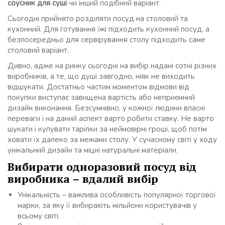
соусник для суші
чи інший подібний варіант.
Сьогодні прийнято розділяти посуд на столовий та
кухонний. Для готування їжі підходить кухонний посуд, а
безпосередньо для сервірування столу підходить саме
столовий варіант.
Дивно, адже на ринку сьогодні на вибір надані сотні різних
виробників, а те, що душі завгодно, ніяк не виходить
відшукати. Достатньо частим моментом відмови від
покупки виступає завищена вартість або неприємний
дизайн виконання. Безсумнівно, у кожної людини власні
переваги і на даний аспект варто робити ставку. Не варто
шукати і купувати тарілки за неймовірні гроші, щоб потім
ховати їх далеко за межами столу. У сучасному світі у ходу
унікальний дизайн та міцні натуральні матеріали.
Вибирати одноразовий посуд від
виробника – вдалий вибір
Унікальність – важлива особливість популярної торгової
марки, за яку її вибирають мільйони користувачів у
всьому світі.