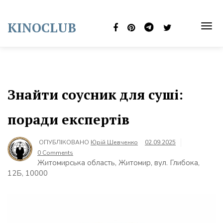
Skip
to
KINOCLUB
content
TOG
NAVI
Знайти соусник для суші:
поради експертів
ОПУБЛІКОВАНО
Юрій Шевченко
02.09.2025
0 Comments
Житомирська область, Житомир, вул. Глибока,
12Б, 10000