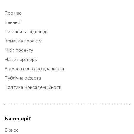
Про нас
Вакансії
Питання та відповіді
Команда проекту
Місія проекту
Наши партнеры
Відмова від відповідальності
Публічна оферта
Політика Конфіденційності
Категорії
Бізнес