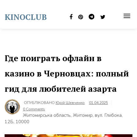
Skip
to
KINOCLUB
content
TOG
NAVI
Где поиграть офлайн в
казино в Черновцах: полный
гид для любителей азарта
ОПУБЛІКОВАНО
Юрій Шевченко
01.04.2025
0 Comments
Житомирська область, Житомир, вул. Глибока,
12Б, 10000