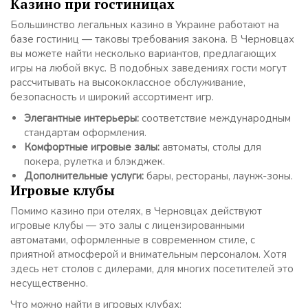
Казино при гостиницах
Большинство легальных казино в Украине работают на
базе гостиниц — таковы требования закона. В Черновцах
вы можете найти несколько вариантов, предлагающих
игры на любой вкус. В подобных заведениях гости могут
рассчитывать на высококлассное обслуживание,
безопасность и широкий ассортимент игр.
Элегантные интерьеры:
соответствие международным
стандартам оформления.
Комфортные игровые залы:
автоматы, столы для
покера, рулетка и блэкджек.
Дополнительные услуги:
бары, рестораны, лаунж-зоны.
Игровые клубы
Помимо казино при отелях, в Черновцах действуют
игровые клубы — это залы с лицензированными
автоматами, оформленные в современном стиле, с
приятной атмосферой и внимательным персоналом. Хотя
здесь нет столов с дилерами, для многих посетителей это
несущественно.
Что можно найти в игровых клубах: