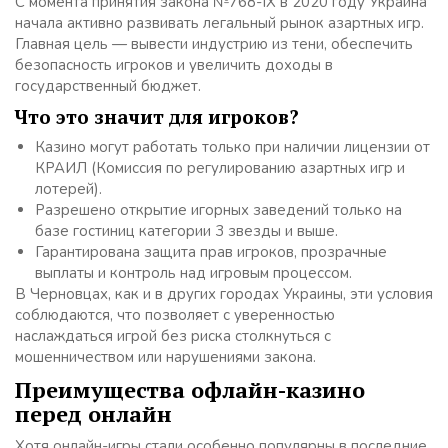
С момента принятия закона №768-IX в 2020 году Украина
начала активно развивать легальный рынок азартных игр.
Главная цель — вывести индустрию из тени, обеспечить
безопасность игроков и увеличить доходы в
государственный бюджет.
Что это значит для игроков?
Казино могут работать только при наличии лицензии от
КРАИЛ (Комиссия по регулированию азартных игр и
лотерей).
Разрешено открытие игорных заведений только на
базе гостиниц категории 3 звезды и выше.
Гарантирована защита прав игроков, прозрачные
выплаты и контроль над игровым процессом.
В Черновцах, как и в других городах Украины, эти условия
соблюдаются, что позволяет с уверенностью
наслаждаться игрой без риска столкнуться с
мошенничеством или нарушениями закона.
Преимущества офлайн-казино
перед онлайн
Хотя онлайн-игры стали особенно популярны в последние