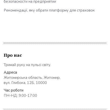
безопасности на предприятии
Рекомендації, яку обрати платформу для страховок
Про нас
Тримай руку на пульсі світу.
Адреса
Житомирська область, Житомир,
вул. Глибока, 12Б, 10000
Час роботи
ПН-НД: 9:00-17:00