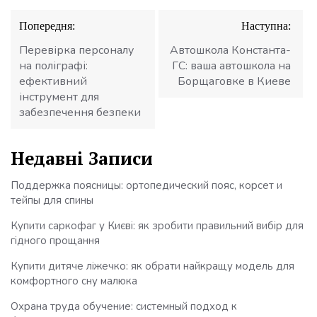
Навігація
Попередня:
Наступна:
записів
Перевірка персоналу
Автошкола Константа-
на поліграфі:
ГС: ваша автошкола на
ефективний
Борщаговке в Киеве
інструмент для
забезпечення безпеки
Недавні Записи
Поддержка поясницы: ортопедический пояс, корсет и
тейпы для спины
Купити саркофаг у Києві: як зробити правильний вибір для
гідного прощання
Купити дитяче ліжечко: як обрати найкращу модель для
комфортного сну малюка
Охрана труда обучение: системный подход к