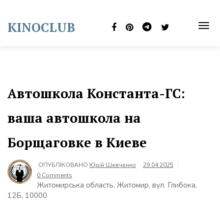
Skip
to
KINOCLUB
content
TOG
NAVI
Автошкола Константа-ГС:
ваша автошкола на
Борщаговке в Киеве
ОПУБЛІКОВАНО
Юрій Шевченко
29.04.2025
0 Comments
Житомирська область, Житомир, вул. Глибока,
12Б, 10000