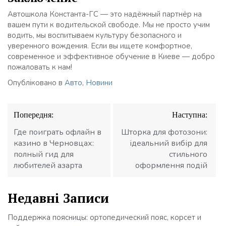
Автошкола Константа-ГС — это надёжный партнёр на
вашем пути к водительской свободе. Мы не просто учим
водить, мы воспитываем культуру безопасного и
уверенного вождения. Если вы ищете комфортное,
современное и эффективное обучение в Киеве — добро
пожаловать к нам!
Опубліковано в
Авто
,
Новини
Навігація
Попередня:
Наступна:
записів
Где поиграть офлайн в
Шторка для фотозони:
казино в Черновцах:
ідеальний вибір для
полный гид для
стильного
любителей азарта
оформлення подій
Недавні Записи
Поддержка поясницы: ортопедический пояс, корсет и