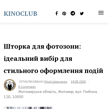
Skip
to
KINOCLUB
content
TOG
NAVI
Шторка для фотозони:
ідеальний вибір для
стильного оформлення подій
ОПУБЛІКОВАНО
Юрій Шевченко
19.05.2025
0 Comments
Житомирська область, Житомир, вул. Глибока,
12Б, 10000