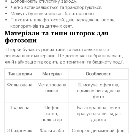
Доповнюють стилістику заходу.
Легко встановлюються та транспортуються.
Можуть бути використані багаторазово.
Підходять для фотосесій, днів народжень, весіль,
корпоративів та дитячих свят.
Матеріали та типи шторок для
фотозони
Шторки бувають різних типів та виготовляються з
різноманітних матеріалів. Це дозволяє підібрати варіант,
який найкраще підходить до тематики та бюджету події.
Тип шторки
Матеріал
Особливості
Фольгована
Металізована
Блискуча, ефектна,
плівка
відмінно виглядає на
фото
Тканинна
Шифон,
Багаторазова, легко
сатин,
прасується, виглядає
поліестер
дорого
З бахромою
Фольга або
Створює динамічний фон,