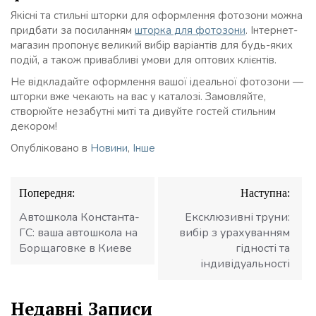
Якісні та стильні шторки для оформлення фотозони можна
придбати за посиланням
шторка для фотозони
. Інтернет-
магазин пропонує великий вибір варіантів для будь-яких
подій, а також привабливі умови для оптових клієнтів.
Не відкладайте оформлення вашої ідеальної фотозони —
шторки вже чекають на вас у каталозі. Замовляйте,
створюйте незабутні миті та дивуйте гостей стильним
декором!
Опубліковано в
Новини
,
Інше
Навігація
Попередня:
Наступна:
записів
Автошкола Константа-
Ексклюзивні труни:
ГС: ваша автошкола на
вибір з урахуванням
Борщаговке в Киеве
гідності та
індивідуальності
Недавні Записи